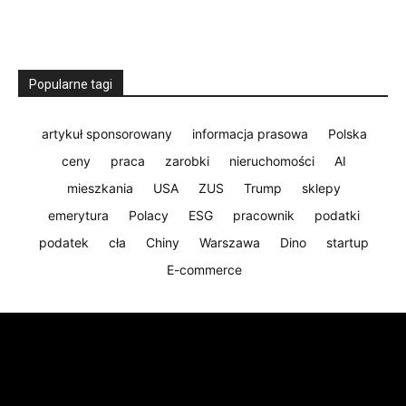
Popularne tagi
artykuł sponsorowany
informacja prasowa
Polska
ceny
praca
zarobki
nieruchomości
AI
mieszkania
USA
ZUS
Trump
sklepy
emerytura
Polacy
ESG
pracownik
podatki
podatek
cła
Chiny
Warszawa
Dino
startup
E-commerce