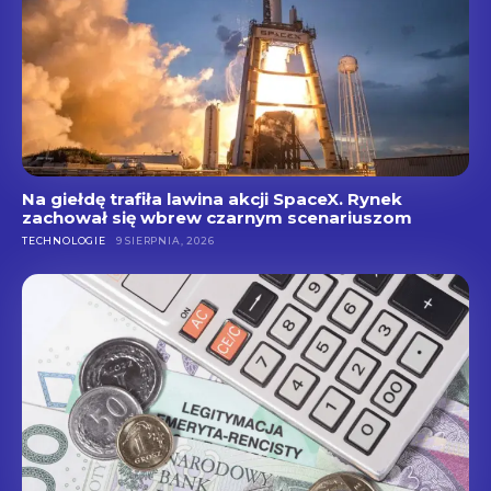
Na giełdę trafiła lawina akcji SpaceX. Rynek
zachował się wbrew czarnym scenariuszom
TECHNOLOGIE
9 SIERPNIA, 2026