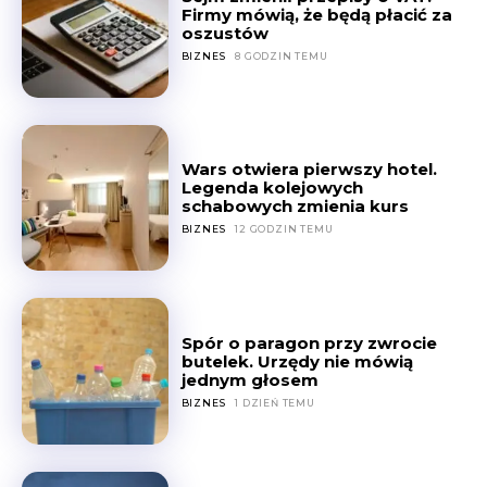
Firmy mówią, że będą płacić za
oszustów
BIZNES
8 GODZIN TEMU
Wars otwiera pierwszy hotel.
Legenda kolejowych
schabowych zmienia kurs
BIZNES
12 GODZIN TEMU
Spór o paragon przy zwrocie
butelek. Urzędy nie mówią
jednym głosem
BIZNES
1 DZIEŃ TEMU