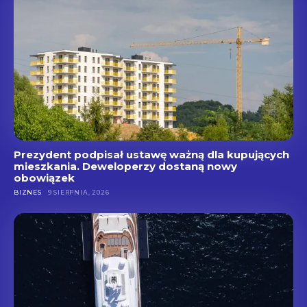
Prezydent podpisał ustawę ważną dla kupujących
mieszkania. Deweloperzy dostaną nowy
obowiązek
BIZNES
9 SIERPNIA, 2026