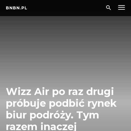
BNBN.PL
Wizz Air po raz drugi
próbuje podbić rynek
biur podróży. Tym
razem inaczej