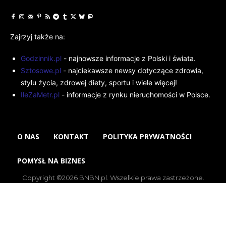
Zajrzyj także na:
Godzinnik.pl
- najnowsze informacje z Polski i świata.
Sztosowe.pl
- najciekawsze newsy dotyczące zdrowia,
stylu życia, zdrowej diety, sportu i wiele więcej!
IleZaMetr.pl
- informacje z rynku nieruchomości w Polsce.
O NAS
KONTAKT
POLITYKA PRYWATNOŚCI
POMYSŁ NA BIZNES
Copyright ©2026 BNBN.pl. Wszelkie prawa zastrzeżone.