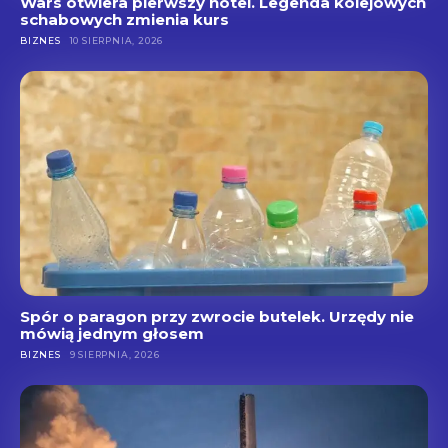
Wars otwiera pierwszy hotel. Legenda kolejowych
schabowych zmienia kurs
BIZNES
10 SIERPNIA, 2026
Spór o paragon przy zwrocie butelek. Urzędy nie
mówią jednym głosem
BIZNES
9 SIERPNIA, 2026