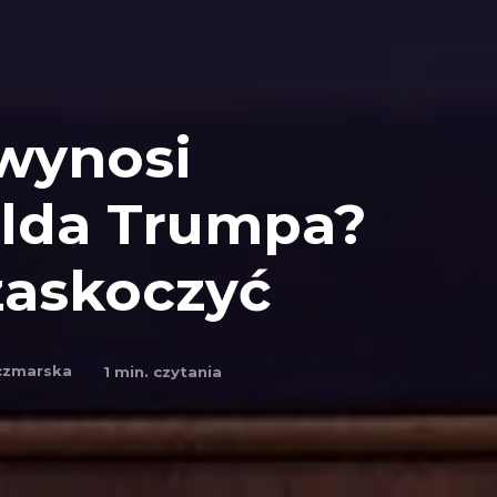
 wynosi
lda Trumpa?
zaskoczyć
aczmarska
1
min. czytania