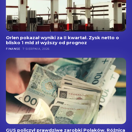
Orlen pokazał wyniki za II kwartał. Zysk netto o
blisko 1 mld zł wyższy od prognoz
FINANSE
7 SIERPNIA, 2026
GUS policzył prawdziwe zarobki Polaków. Różnica