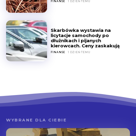
FINANSE
1 DZIEŃ TEMU
Skarbówka wystawia na
licytacje samochody po
dłużnikach i pijanych
kierowcach. Ceny zaskakują
FINANSE
1 DZIEŃ TEMU
WYBRANE DLA CIEBIE