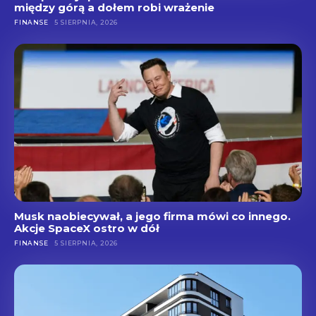
między górą a dołem robi wrażenie
FINANSE
5 SIERPNIA, 2026
Musk naobiecywał, a jego firma mówi co innego.
Akcje SpaceX ostro w dół
FINANSE
5 SIERPNIA, 2026