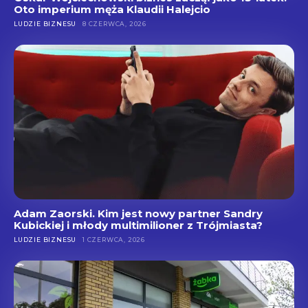
Oto imperium męża Klaudii Halejcio
LUDZIE BIZNESU
8 CZERWCA, 2026
Adam Zaorski. Kim jest nowy partner Sandry
Kubickiej i młody multimilioner z Trójmiasta?
LUDZIE BIZNESU
1 CZERWCA, 2026