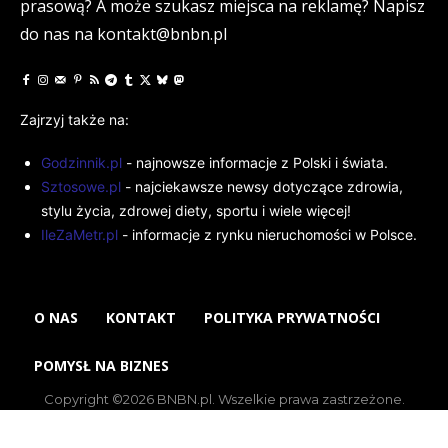
prasową? A może szukasz miejsca na reklamę? Napisz
do nas na kontakt@bnbn.pl
Zajrzyj także na:
Godzinnik.pl
- najnowsze informacje z Polski i świata.
Sztosowe.pl
- najciekawsze newsy dotyczące zdrowia,
stylu życia, zdrowej diety, sportu i wiele więcej!
IleZaMetr.pl
- informacje z rynku nieruchomości w Polsce.
O NAS
KONTAKT
POLITYKA PRYWATNOŚCI
POMYSŁ NA BIZNES
Copyright ©2026 BNBN.pl. Wszelkie prawa zastrzeżone.