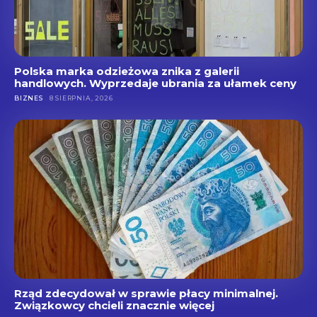
Polska marka odzieżowa znika z galerii
handlowych. Wyprzedaje ubrania za ułamek ceny
BIZNES
8 SIERPNIA, 2026
Rząd zdecydował w sprawie płacy minimalnej.
Związkowcy chcieli znacznie więcej