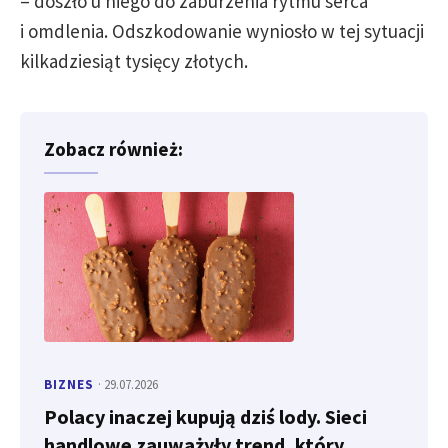
– doszło u niego do zaburzenia rytmu serca
i omdlenia. Odszkodowanie wyniosło w tej sytuacji
kilkadziesiąt tysięcy złotych.
Zobacz również:
BIZNES
· 29.07.2026
Polacy inaczej kupują dziś lody. Sieci
handlowe zauważyły trend, który