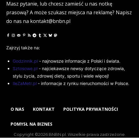
Masz pytanie, lub chcesz zamieść u nas notkę
prasową? A może szukasz miejsca na reklamę? Napisz
do nas na kontakt@bnbn.pl
Zajrzyj także na:
Godzinnik.pl
- najnowsze informacje z Polski i świata.
Sztosowe.pl
- najciekawsze newsy dotyczące zdrowia,
stylu życia, zdrowej diety, sportu i wiele więcej!
IleZaMetr.pl
- informacje z rynku nieruchomości w Polsce.
O NAS
KONTAKT
POLITYKA PRYWATNOŚCI
POMYSŁ NA BIZNES
Copyright ©2026 BNBN.pl. Wszelkie prawa zastrzeżone.