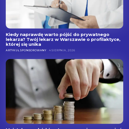
Kiedy naprawdę warto pójść do prywatnego
lekarza? Twój lekarz w Warszawie o profilaktyce,
której się unika
ARTYKUŁ SPONSOROWANY
4 SIERPNIA, 2026