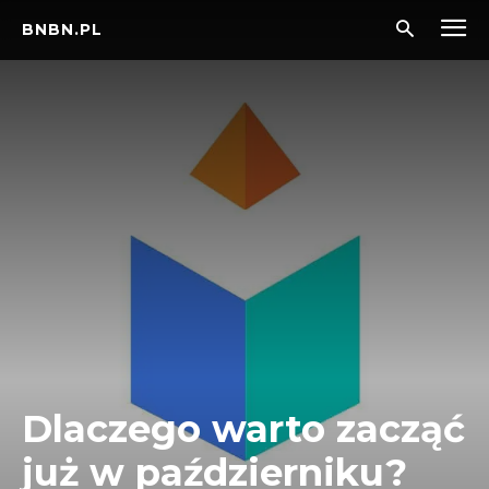
BNBN.PL
Dlaczego warto zacząć
już w październiku?