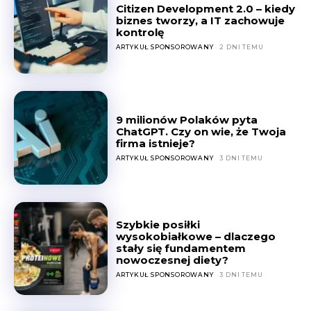
Citizen Development 2.0 – kiedy
biznes tworzy, a IT zachowuje
kontrolę
ARTYKUŁ SPONSOROWANY
2 DNI TEMU
9 milionów Polaków pyta
ChatGPT. Czy on wie, że Twoja
firma istnieje?
ARTYKUŁ SPONSOROWANY
3 DNI TEMU
Szybkie posiłki
wysokobiałkowe – dlaczego
stały się fundamentem
nowoczesnej diety?
ARTYKUŁ SPONSOROWANY
3 DNI TEMU