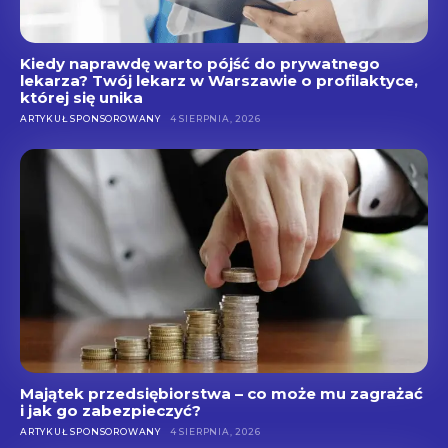
Kiedy naprawdę warto pójść do prywatnego
lekarza? Twój lekarz w Warszawie o profilaktyce,
której się unika
ARTYKUŁ SPONSOROWANY
4 SIERPNIA, 2026
Majątek przedsiębiorstwa – co może mu zagrażać
i jak go zabezpieczyć?
ARTYKUŁ SPONSOROWANY
4 SIERPNIA, 2026