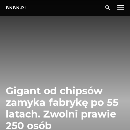
BNBN.PL
Gigant od chipsów
zamyka fabrykę po 55
latach. Zwolni prawie
250 osób