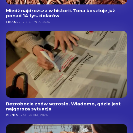
Miedź najdroższa w historii. Tona kosztuje już
ponad 14 tys. dolarów
FINANSE
7 SIERPNIA, 2026
Bezrobocie znów wzrosło. Wiadomo, gdzie jest
najgorsza sytuacja
BIZNES
7 SIERPNIA, 2026