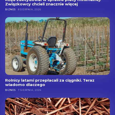
Związkowcy chcieli znacznie więcej
BIZNES
8 SIERPNIA, 2026
Rolnicy latami przepłacali za ciągniki. Teraz
wiadomo dlaczego
BIZNES
7 SIERPNIA, 2026