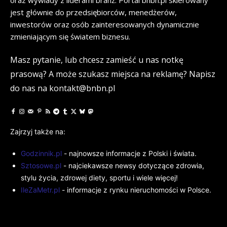
oraz wywiady z liderami branż. Portal bnbn.pl skierowany
jest głównie do przedsiębiorców, menedżerów,
inwestorów oraz osób zainteresowanych dynamicznie
zmieniającym się światem biznesu.
Masz pytanie, lub chcesz zamieść u nas notkę
prasową? A może szukasz miejsca na reklamę? Napisz
do nas na kontakt@bnbn.pl
Zajrzyj także na:
Godzinnik.pl
- najnowsze informacje z Polski i świata.
Sztosowe.pl
- najciekawsze newsy dotyczące zdrowia,
stylu życia, zdrowej diety, sportu i wiele więcej!
IleZaMetr.pl
- informacje z rynku nieruchomości w Polsce.