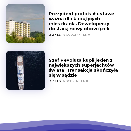
Prezydent podpisał ustawę
ważną dla kupujących
mieszkania. Deweloperzy
dostaną nowy obowiązek
BIZNES
4 GODZINY TEMU
Szef Revoluta kupił jeden z
największych superjachtów
świata. Transakcja skończyła
się w sądzie
BIZNES
6 GODZIN TEMU