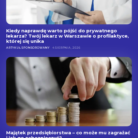
Kiedy naprawdę warto pójść do prywatnego
lekarza? Twój lekarz w Warszawie o profilaktyce,
której się unika
ARTYKUŁ SPONSOROWANY
4 SIERPNIA, 2026
Majątek przedsiębiorstwa – co może mu zagrażać
i jak go zabezpieczyć?