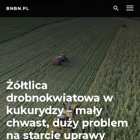
BNBN.PL
Żółtlica
drobnokwiatowa w
kukurydzy – mały
chwast, duży problem
na starcie uprawy