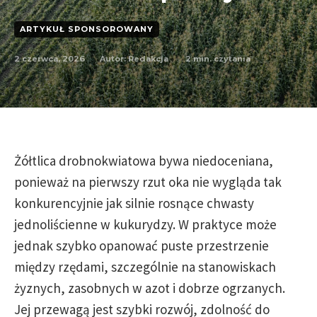
ARTYKUŁ SPONSOROWANY
2 czerwca, 2026
2
min. czytania
Autor:
Redakcja
Żółtlica drobnokwiatowa bywa niedoceniana,
ponieważ na pierwszy rzut oka nie wygląda tak
konkurencyjnie jak silnie rosnące chwasty
jednoliścienne w kukurydzy. W praktyce może
jednak szybko opanować puste przestrzenie
między rzędami, szczególnie na stanowiskach
żyznych, zasobnych w azot i dobrze ogrzanych.
Jej przewagą jest szybki rozwój, zdolność do