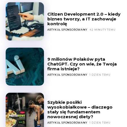
Citizen Development 2.0 – kiedy
biznes tworzy, a IT zachowuje
kontrolę
ARTYKUŁ SPONSOROWANY
42 MINUTY TEMU
9 milionów Polaków pyta
ChatGPT. Czy on wie, że Twoja
firma istnieje?
ARTYKUŁ SPONSOROWANY
1 DZIEŃ TEMU
Szybkie posiłki
wysokobiałkowe – dlaczego
stały się fundamentem
nowoczesnej diety?
ARTYKUŁ SPONSOROWANY
1 DZIEŃ TEMU