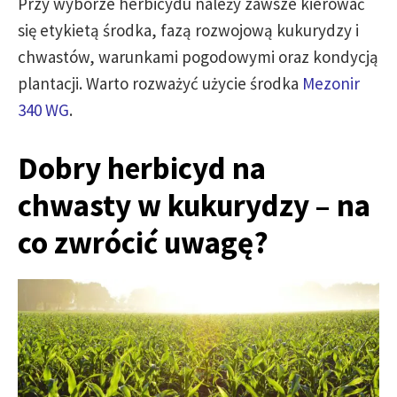
Przy wyborze herbicydu należy zawsze kierować
się etykietą środka, fazą rozwojową kukurydzy i
chwastów, warunkami pogodowymi oraz kondycją
plantacji. Warto rozważyć użycie środka
Mezonir
340 WG
.
Dobry herbicyd na
chwasty w kukurydzy – na
co zwrócić uwagę?