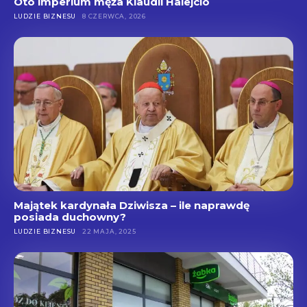
Oto imperium męża Klaudii Halejcio
LUDZIE BIZNESU
8 CZERWCA, 2026
Majątek kardynała Dziwisza – ile naprawdę
posiada duchowny?
LUDZIE BIZNESU
22 MAJA, 2025