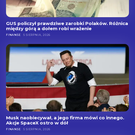
GUS policzył prawdziwe zarobki Polaków. Różnica
między górą a dołem robi wrażenie
FINANSE
5 SIERPNIA, 2026
Musk naobiecywał, a jego firma mówi co innego.
Akcje SpaceX ostro w dół
FINANSE
5 SIERPNIA, 2026