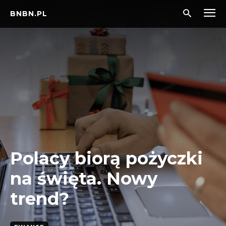
BNBN.PL
Polacy biorą pożyczki
na święta. Nowy
trend?