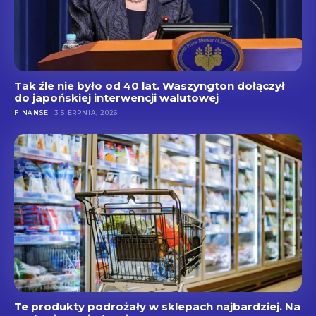
Tak źle nie było od 40 lat. Waszyngton dołączył
do japońskiej interwencji walutowej
FINANSE
3 SIERPNIA, 2026
Te produkty podrożały w sklepach najbardziej. Na